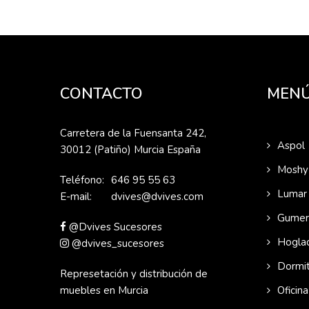
CONTACTO
MEN
Carretera de la Fuensanta 242,
Aspol
30012 (Patiño) Murcia España
Moshy
Teléfono:
646 95 55 63
Lumar
E-mail:
dvives@dvives.com
Gumer
@Dvives Sucesores
Hogla
@dvives_sucesores
Dormit
Represetación y distribución de
muebles en Murcia
Oficin