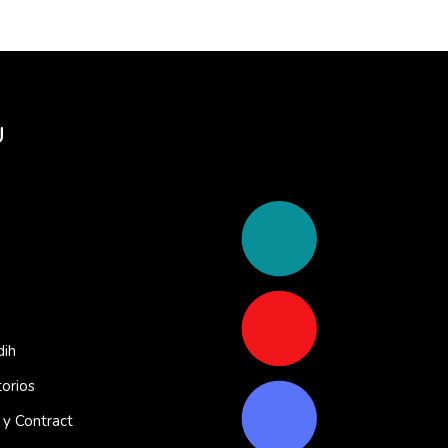
Ú
dih
orios
a y Contract